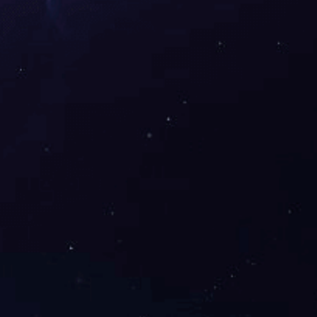
可提供材质报告单 欢迎实地验厂 17年的生产加工经
设备稳定性好.4.能够生产高难度非标件.5.目前拥有24台
丝机(台湾键财), ,带自动检测,设备稳定性好.并且防错报
欧宝（中国）