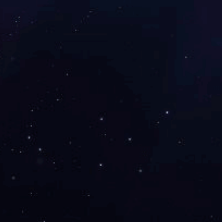
2001.3. 19成立。当时是温州龙湾l较早做不锈钢非标件的。
时与现在的标准件奥展实业是同时发家的。 2003年，公司进
军卫浴行业，为锌合金以及铜材质的卫浴件，改良工艺。比
早开发成功不锈钢卫浴件。
威九国际
|
千亿体育网站（中国）有限公司
|
K体育·「中国」官方网站
|