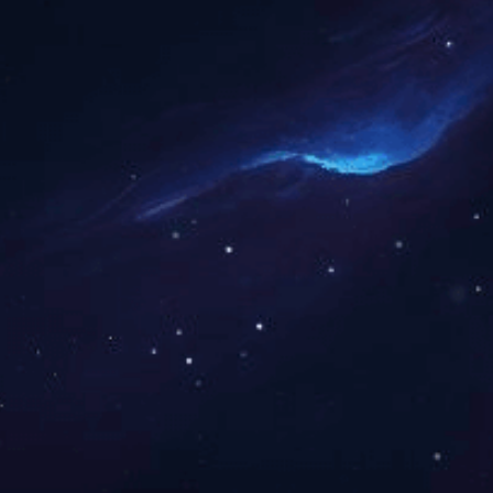
们
验 
设
多
警装
关于我们