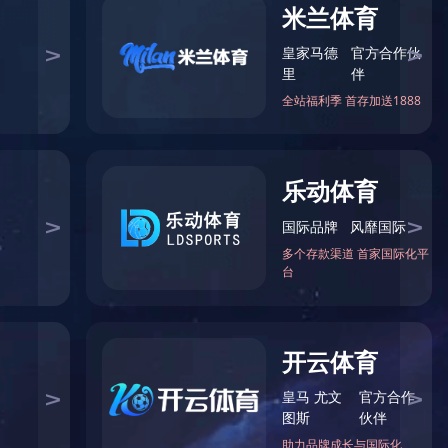
卫浴配件
联系人：黄阳群
联系电话：0577-86636933
手机：18967776888
邮箱：
huangyangqun@qq.com